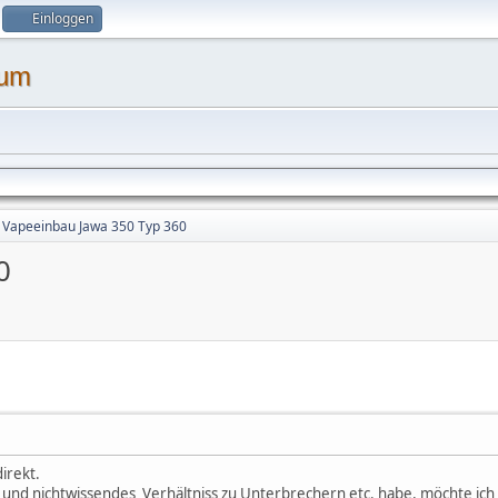
Einloggen
Vapeeinbau Jawa 350 Typ 360
0
irekt.
s und nichtwissendes Verhältniss zu Unterbrechern etc. habe, möchte ich