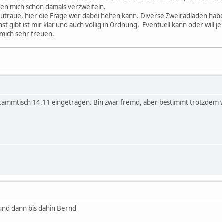
eßen mich schon damals verzweifeln.
ne zutraue, hier die Frage wer dabei helfen kann. Diverse Zweiradläden h
st gibt ist mir klar und auch völlig in Ordnung. Eventuell kann oder wi
mich sehr freuen.
tammtisch 14.11 eingetragen. Bin zwar fremd, aber bestimmt trotzdem
g und dann bis dahin.Bernd