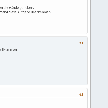
aben die Hände gehoben.
ll jemand diese Aufgabe übernehmen.
#1
 willkommen
#2