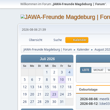
Willkommen im Forum „
JAWA-Freunde Magdeburg | Forum
“.
2026-08-06 21:39
Übersicht
Suche
Kalender
JAWA-Freunde Magdeburg | Forum
Kalender
August 20
►
►
Juli 2026
So
Mo
Di
Mi
Do
Fr
Sa
LISTE
MONAT
W
1
2
3
4
5
6
7
8
9
10
11
12
13
14
15
16
17
18
Geburtstage
19
20
21
22
23
24
25
2026-08-06
:
meetk 
26
27
28
29
30
31
2026-08-12
:
Icke03