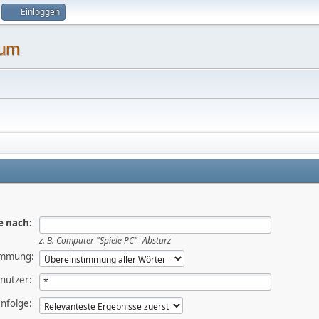
Einloggen
e nach:
z. B.
Computer "Spiele PC" -Absturz
immung:
nutzer:
nfolge: