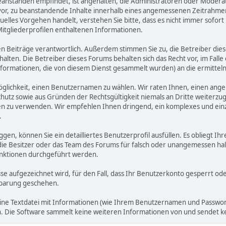
zu beanstanden empfindet, ist angehalten, die Administratoren oder Mod
or, zu beanstandende Inhalte innerhalb eines angemessenen Zeitrahmens 
uelles Vorgehen handelt, verstehen Sie bitte, dass es nicht immer sofort 
Mitgliederprofilen enthaltenen Informationen.
benen Beiträge verantwortlich. Außerdem stimmen Sie zu, die Betreiber 
halten. Die Betreiber dieses Forums behalten sich das Recht vor, im Falle
nformationen, die von diesem Dienst gesammelt wurden) an die ermitt
öglichkeit, einen Benutzernamen zu wählen. Wir raten Ihnen, einen an
hutz sowie aus Gründen der Rechtsgültigkeit niemals an Dritte weiterz
 zu verwenden. Wir empfehlen Ihnen dringend, ein komplexes und einzi
.
ggen, können Sie ein detailliertes Benutzerprofil ausfüllen. Es obliegt
 die Besitzer oder das Team des Forums für falsch oder unangemessen h
nktionen durchgeführt werden.
sse aufgezeichnet wird, für den Fall, dass Ihr Benutzerkonto gesperrt o
inbarung geschehen.
eine Textdatei mit Informationen (wie Ihrem Benutzernamen und Passwort
gen. Die Software sammelt keine weiteren Informationen von und sendet