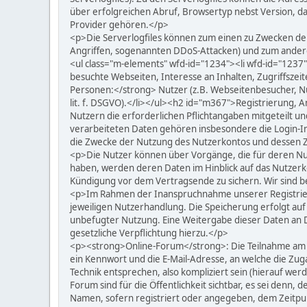
über erfolgreichen Abruf, Browsertyp nebst Version, da
Provider gehören.</p>
<p>Die Serverlogfiles können zum einen zu Zwecken der
Angriffen, sogenannten DDoS-Attacken) und zum anderen,
<ul class="m-elements" wfd-id="1234"><li wfd-id="1237
besuchte Webseiten, Interesse an Inhalten, Zugriffsze
Personen:</strong> Nutzer (z.B. Webseitenbesucher, Nut
lit. f. DSGVO).</li></ul><h2 id="m367">Registrierun
Nutzern die erforderlichen Pflichtangaben mitgeteilt un
verarbeiteten Daten gehören insbesondere die Login-I
die Zwecke der Nutzung des Nutzerkontos und dessen 
<p>Die Nutzer können über Vorgänge, die für deren Nut
haben, werden deren Daten im Hinblick auf das Nutzerkon
Kündigung vor dem Vertragsende zu sichern. Wir sind b
<p>Im Rahmen der Inanspruchnahme unserer Registrier
jeweiligen Nutzerhandlung. Die Speicherung erfolgt auf
unbefugter Nutzung. Eine Weitergabe dieser Daten an Dri
gesetzliche Verpflichtung hierzu.</p>
<p><strong>Online-Forum</strong>: Die Teilnahme am Fo
ein Kennwort und die E-Mail-Adresse, an welche die Z
Technik entsprechen, also kompliziert sein (hierauf we
Forum sind für die Öffentlichkeit sichtbar, es sei denn
Namen, sofern registriert oder angegeben, dem Zeitpu