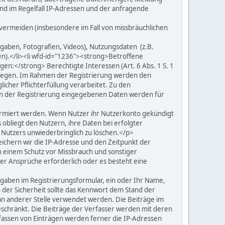
und im Regelfall IP-Adressen und der anfragende
 vermeiden (insbesondere im Fall von missbräuchlichen
gaben, Fotografien, Videos), Nutzungsdaten (z.B.
en).</li><li wfd-id="1236"><strong>Betroffene
en:</strong> Berechtigte Interessen (Art. 6 Abs. 1 S. 1
nlegen. Im Rahmen der Registrierung werden den
icher Pflichterfüllung verarbeitet. Zu den
en der Registrierung eingegebenen Daten werden für
formiert werden. Wenn Nutzer ihr Nutzerkonto gekündigt
 obliegt den Nutzern, ihre Daten bei erfolgter
 Nutzers unwiederbringlich zu löschen.</p>
hern wir die IP-Adresse und den Zeitpunkt der
n einem Schutz vor Missbrauch und sonstiger
erer Ansprüche erforderlich oder es besteht eine
gaben im Registrierungsformular, ein oder Ihr Name,
er Sicherheit sollte das Kennwort dem Stand der
 an anderer Stelle verwendet werden. Die Beiträge im
 beschränkt. Die Beiträge der Verfasser werden mit deren
fassen von Einträgen werden ferner die IP-Adressen