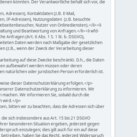
dienen könnten. Der Verantwortliche behält sich vor, die
, Adressen), Kontaktdaten (z.B. E-Mail,
en, IP-Adressen), Nutzungsdaten (z.B. besuchte
ebseitenbesucher, Nutzer von Onlinediensten).</li><li
ltung und Beantwortung von Anfragen.</li><li wfd-
e Anfragen (Art. 6 Abs. 1 S. 1 lit. b. DSGVO),
rbeiteten Daten werden nach Maßgabe der gesetzlichen
len (z.B., wenn der Zweck der Verarbeitung dieser
rarbeitung auf diese Zwecke beschränkt. D.h., die Daten
ründen aufbewahrt werden müssen oder deren
atürlichen oder juristischen Person erforderlich ist.
eise dieser Datenschutzerklärung erfolgen.</p>
unserer Datenschutzerklärung zu informieren. Wir
 machen. Wir informieren Sie, sobald durch die
ch wird.</p>
, bitten wir zu beachten, dass die Adressen sich über
ie sich insbesondere aus Art. 15 bis 21 DSGVO
Ihrer besonderen Situation ergeben, jederzeit gegen
rspruch einzulegen; dies gilt auch für ein auf diese
etreiben, haben Sie das Recht, jederzeit Widerspruch