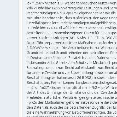
id="1258">Nutzer (z.B. Webseitenbesucher, Nutzer von
</li><li wfd-id="1255">Vertragliche Leistungen und Se
Rechtsgrundlagen</h3><p>Im Folgenden teilen wir die
mit. Bitte beachten Sie, dass zusätzlich zu den Regelu
Einzelfall speziellere Rechtsgrundlagen maßgeblich sein
<ul wfd-id="1249"><li wfd-id="1252"><strong>Einwilligung
betreffenden personenbezogenen Daten für einen spez
vorvertragliche Anfragen (Art. 6 Abs. 1 S. 1 lit. b. DSGV
Durchführung vorvertraglicher Maßnahmen erforderlich, 
f. DSGVO)</strong> - Die Verarbeitung ist zur Wahrung 
Grundrechte und Grundfreiheiten der betroffenen Per
in Deutschland</strong>: Zusätzlich zu den Datenschu
insbesondere das Gesetz zum Schutz vor Missbrauch p
Spezialregelungen zum Recht auf Auskunft, zum Recht 
für andere Zwecke und zur Übermittlung sowie automatis
Beschäftigungsverhältnisses (§ 26 BDSG), insbesondere
Beschäftigten. Ferner können Landesdatenschutzgeset
<h2 id="m27">Sicherheitsmaßnahmen</h2><p>Wir treffe
der Art, des Umfangs, der Umstände und der Zwecke de
Freiheiten natürlicher Personen geeignete technische
<p>Zu den Maßnahmen gehören insbesondere die Sicherun
den Daten als auch des sie betreffenden Zugriffs, der 
die eine Wahrnehmung von Betroffenenrechten, die Lös