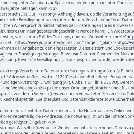
eine expliziten Angaben zur Speicherdauer von permanenten Cookies mit
u zwei Jahre betragen kann.</p>
spruch (Opt-Out): </strong> Abhängig davon, ob die Verarbeitung auf 
 eine erteilte Einwilligung zu widerrufen oder der Verarbeitung Ihrer Da
 Ihren Widerspruch zunächst mittels der Einstellungen Ihres Browsers er
keit unseres Onlineangebotes eingeschränkt werden kann). Ein Widerspru
ensten, vor allem im Fall des Trackings, über die Webseiten <a href="
htt
a href="
https://www.youronlinechoices.com/
" target="_blank">
https://
ahmen der Angaben zu den eingesetzten Dienstleistern und Cookies er
ge einer Einwilligung</strong>: Bevor wir Daten im Rahmen der Nutzung
willigung. Bevor die Einwilligung nicht ausgesprochen wurde, werden alle
"><strong>Verarbeitete Datenarten:</strong> Nutzungsdaten (z.B. besuch
, IP-Adressen).</li><li wfd-id="1240"><strong>Betroffene Personen:</s
dlagen:</strong> Einwilligung (Art. 6 Abs. 1 S. 1 lit. a DSGVO), Berechtig
s und Webhosting</h2><p>Um unser Onlineangebot sicher und effizient 
pruch, von deren Servern (bzw. von ihnen verwalteten Servern) das On
n, Rechenkapazität, Speicherplatz und Datenbankdienste sowie Sicherhei
ngebotes verarbeiteten Daten können alle die Nutzer unseres Onlinean
hören regelmäßig die IP-Adresse, die notwendig ist, um die Inhalte von
iten getätigten Eingaben.</p>
trong>: Wir selbst (bzw. unser Webhostinganbieter) erheben Daten zu j
resse und Name der abgerufenen Webseiten und Dateien, Datum und Uhr