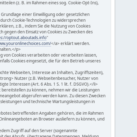
teilen (z. B. im Rahmen eines sog. Cookie-Opt-Ins),
Grundlage einer Einwilligung oder gesetzlichen
ten durch Cookie-Technologien zu widersprechen
klären, z.B., indem Sie die Nutzung von Cookies
ch gegen den Einsatz von Cookies zu Zwecken des
ps://optout.aboutads.info
"
www.youronlinechoices.com/
</a> erklärt werden.
halten.</p>
 von Cookies verarbeiten oder verarbeiten lassen,
nfalls Cookies eingesetzt, die für den Betrieb unseres
te Webseiten, Interesse an Inhalten, Zugriffszeiten),
trong> Nutzer (z.B. Webseitenbesucher, Nutzer von
te Interessen (Art. 6 Abs. 1 S. 1 lit. f. DSGVO).</li>
bereitstellen zu können, nehmen wir die Leistungen
lineangebot abgerufen werden kann. Zu diesen Zwecken
tsleistungen und technische Wartungsleistungen in
gebotes betreffenden Angaben gehören, die im Rahmen
 Onlineangeboten an Browser ausliefern zu können, und
edem Zugriff auf den Server (sogenannte
zeit des Abrufs, übertragene Datenmengen, Meldung