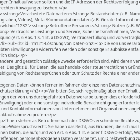
ssigen Inhalt aufweisen sollten und die IP-Adressen der Rechtsverfolgung 
rechten Abwägung zu löschen.</p>
"><strong>Verarbeitete Datenarten:</strong> Bestandsdaten (z.B. Namen
ografien, Videos), Meta-/Kommunikationsdaten (z.B. Geräte-Information
><li wfd-id="1232"><strong>Betroffene Personen:</strong> Nutzer (z.B. W
ng> Vertragliche Leistungen und Service, Sicherheitsmaßnahmen, Verwa
g (Art. 6 Abs. 1 S. 1 lit. a DSGVO), Vertragserfüllung und vorvertraglich
GVO).</li></ul><h2 id="m12">Löschung von Daten</h2><p>Die von uns vera
bten Einwilligungen widerrufen werden oder sonstige Erlaubnisse entfal
lich sind).</p>
 andere und gesetzlich zulässige Zwecke erforderlich sind, wird deren Ve
et. Das gilt z.B. für Daten, die aus handels- oder steuerrechtlichen G
igung von Rechtsansprüchen oder zum Schutz der Rechte einer anderen n
ogenen Daten können ferner im Rahmen der einzelnen Datenschutzhinw
utzerklärung</h2><p>Wir bitten Sie, sich regelmäßig über den Inhalt 
ngen der von uns durchgeführten Datenverarbeitungen dies erforderlich
nwilligung) oder eine sonstige individuelle Benachrichtigung erforderli
n und Kontaktinformationen von Unternehmen und Organisationen angeben
ntaktaufnahme zu prüfen.</p>
Ihnen stehen als Betroffene nach der DSGVO verschiedene Rechte zu, d
ng>Widerspruchsrecht: Sie haben das Recht, aus Gründen, die sich aus 
 Daten, die aufgrund von Art. 6 Abs. 1 lit. e oder f DSGVO erfolgt, Wide
treffenden personenbezogenen Daten verarbeitet, um Direktwerbung zu b