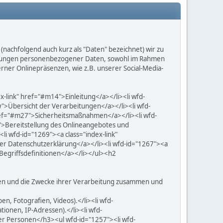
achfolgend auch kurz als "Daten" bezeichnet) wir zu
eitungen personenbezogener Daten, sowohl im Rahmen
rner Onlinepräsenzen, wie z.B. unserer Social-Media-
-link" href="#m14">Einleitung</a></li><li wfd-
w">Übersicht der Verarbeitungen</a></li><li wfd-
href="#m27">Sicherheitsmaßnahmen</a></li><li wfd-
5">Bereitstellung des Onlineangebotes und
i wfd-id="1269"><a class="index-link"
er Datenschutzerklärung</a></li><li wfd-id="1267"><a
Begriffsdefinitionen</a></li></ul><h2
ten und die Zwecke ihrer Verarbeitung zusammen und
n, Fotografien, Videos).</li><li wfd-
ionen, IP-Adressen).</li><li wfd-
ner Personen</h3><ul wfd-id="1257"><li wfd-