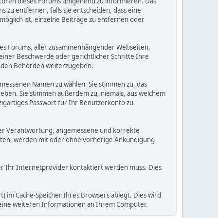
eratoren dieses Forums umgehend zu informieren. Das
zu entfernen, falls sie entscheiden, dass eine
möglich ist, einzelne Beiträge zu entfernen oder
dieses Forums, aller zusammenhängender Webseiten,
 einer Beschwerde oder gerichtlicher Schritte Ihre
elnden Behörden weiterzugeben.
gemessenen Namen zu wählen. Sie stimmen zu, das
ugeben. Sie stimmen außerdem zu, niemals, aus welchem
gartiges Passwort für Ihr Benutzerkonto zu
 Ihrer Verantwortung, angemessene und korrekte
alten, werden mit oder ohne vorherige Ankündigung
der Ihr Internetprovider kontaktiert werden muss. Dies
) im Cache-Speicher Ihres Browsers ablegt. Dies wird
 keine weiteren Informationen an Ihrem Computer.