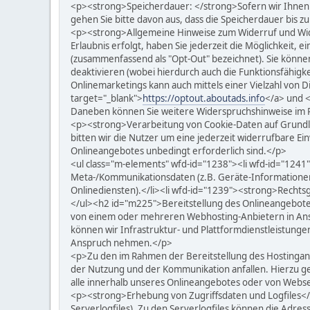
<p><strong>Speicherdauer: </strong>Sofern wir Ihnen k
gehen Sie bitte davon aus, dass die Speicherdauer bis z
<p><strong>Allgemeine Hinweise zum Widerruf und Wider
Erlaubnis erfolgt, haben Sie jederzeit die Möglichkeit,
(zusammenfassend als "Opt-Out" bezeichnet). Sie können
deaktivieren (wobei hierdurch auch die Funktionsfähig
Onlinemarketings kann auch mittels einer Vielzahl von Di
target="_blank">
https://optout.aboutads.info
</a> und <
Daneben können Sie weitere Widerspruchshinweise im R
<p><strong>Verarbeitung von Cookie-Daten auf Grundla
bitten wir die Nutzer um eine jederzeit widerrufbare Ein
Onlineangebotes unbedingt erforderlich sind.</p>
<ul class="m-elements" wfd-id="1238"><li wfd-id="1241
Meta-/Kommunikationsdaten (z.B. Geräte-Informationen
Onlinediensten).</li><li wfd-id="1239"><strong>Rechtsgrun
</ul><h2 id="m225">Bereitstellung des Onlineangebote
von einem oder mehreren Webhosting-Anbietern in Ans
können wir Infrastruktur- und Plattformdienstleistunge
Anspruch nehmen.</p>
<p>Zu den im Rahmen der Bereitstellung des Hostinga
der Nutzung und der Kommunikation anfallen. Hierzu ge
alle innerhalb unseres Onlineangebotes oder von Webse
<p><strong>Erhebung von Zugriffsdaten und Logfiles</s
Serverlogfiles). Zu den Serverlogfiles können die Ad