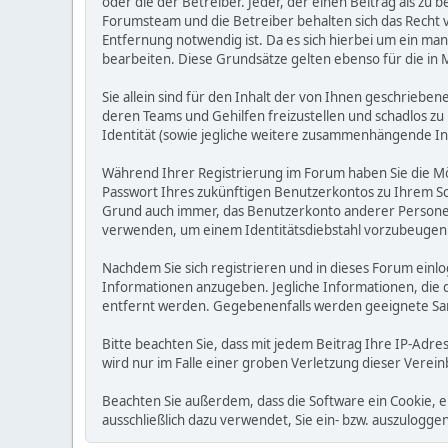
oder die der Betreiber. Jeder, der einen Beitrag als 
Forumsteam und die Betreiber behalten sich das Recht v
Entfernung notwendig ist. Da es sich hierbei um ein man
bearbeiten. Diese Grundsätze gelten ebenso für die in 
Sie allein sind für den Inhalt der von Ihnen geschrie
deren Teams und Gehilfen freizustellen und schadlos zu 
Identität (sowie jegliche weitere zusammenhängende I
Während Ihrer Registrierung im Forum haben Sie die M
Passwort Ihres zukünftigen Benutzerkontos zu Ihrem Sc
Grund auch immer, das Benutzerkonto anderer Personen
verwenden, um einem Identitätsdiebstahl vorzubeugen
Nachdem Sie sich registrieren und in dieses Forum einlo
Informationen anzugeben. Jegliche Informationen, die
entfernt werden. Gegebenenfalls werden geeignete Sa
Bitte beachten Sie, dass mit jedem Beitrag Ihre IP-Adre
wird nur im Falle einer groben Verletzung dieser Vere
Beachten Sie außerdem, dass die Software ein Cookie, 
ausschließlich dazu verwendet, Sie ein- bzw. auszulog