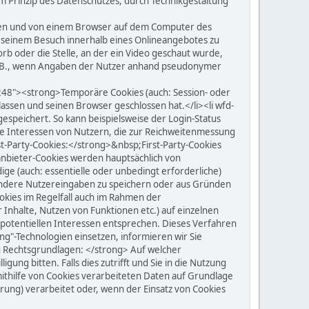
 Prinzip des Datenschutzes, durch Technikgestaltung
lten und von einem Browser auf dem Computer des
h seinem Besuch innerhalb eines Onlineangebotes zu
b oder die Stelle, an der ein Video geschaut wurde,
 (z.B., wenn Angaben der Nutzer anhand pseudonymer
248"><strong>Temporäre Cookies (auch: Session- oder
ssen und seinen Browser geschlossen hat.</li><li wfd-
peichert. So kann beispielsweise der Login-Status
ie Interessen von Nutzern, die zur Reichweitenmessung
t-Party-Cookies:</strong>&nbsp;First-Party-Cookies
tanbieter-Cookies werden hauptsächlich von
e (auch: essentielle oder unbedingt erforderliche)
 andere Nutzereingaben zu speichern oder aus Gründen
ookies im Regelfall auch im Rahmen der
Inhalte, Nutzen von Funktionen etc.) auf einzelnen
n potentiellen Interessen entsprechen. Dieses Verfahren
ing"-Technologien einsetzen, informieren wir Sie
u Rechtsgrundlagen: </strong> Auf welcher
ung bitten. Falls dies zutrifft und Sie in die Nutzung
 mithilfe von Cookies verarbeiteten Daten auf Grundlage
rung) verarbeitet oder, wenn der Einsatz von Cookies