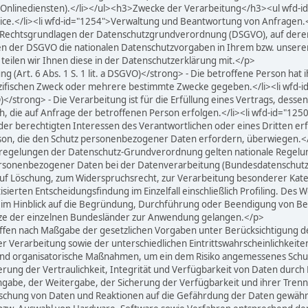
 Onlinediensten).</li></ul><h3>Zwecke der Verarbeitung</h3><ul wfd-
rvice.</li><li wfd-id="1254">Verwaltung und Beantwortung von Anfragen
 Rechtsgrundlagen der Datenschutzgrundverordnung (DSGVO), auf deren
ngen der DSGVO die nationalen Datenschutzvorgaben in Ihrem bzw. unsere
, teilen wir Ihnen diese in der Datenschutzerklärung mit.</p>
 (Art. 6 Abs. 1 S. 1 lit. a DSGVO)</strong> - Die betroffene Person hat ih
ifischen Zweck oder mehrere bestimmte Zwecke gegeben.</li><li wfd-i
O)</strong> - Die Verarbeitung ist für die Erfüllung eines Vertrags, desse
die auf Anfrage der betroffenen Person erfolgen.</li><li wfd-id="1250">
der berechtigten Interessen des Verantwortlichen oder eines Dritten erfo
son, die den Schutz personenbezogener Daten erfordern, überwiegen.<
tzregelungen der Datenschutz-Grundverordnung gelten nationale Regelu
ersonenbezogener Daten bei der Datenverarbeitung (Bundesdatenschutz
auf Löschung, zum Widerspruchsrecht, zur Verarbeitung besonderer Ka
ierten Entscheidungsfindung im Einzelfall einschließlich Profiling. Des 
 im Hinblick auf die Begründung, Durchführung oder Beendigung von Besc
ze der einzelnen Bundesländer zur Anwendung gelangen.</p>
n nach Maßgabe der gesetzlichen Vorgaben unter Berücksichtigung de
r Verarbeitung sowie der unterschiedlichen Eintrittswahrscheinlichkei
 und organisatorische Maßnahmen, um ein dem Risiko angemessenes Schu
g der Vertraulichkeit, Integrität und Verfügbarkeit von Daten durch 
Eingabe, der Weitergabe, der Sicherung der Verfügbarkeit und ihrer Tren
chung von Daten und Reaktionen auf die Gefährdung der Daten gewährle