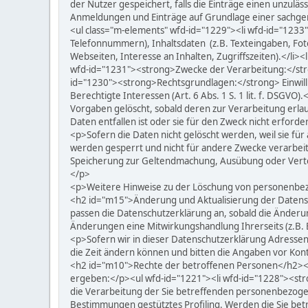
der Nutzer gespeichert, falls die Einträge einen unzulä
Anmeldungen und Einträge auf Grundlage einer sachge
<ul class="m-elements" wfd-id="1229"><li wfd-id="1233
Telefonnummern), Inhaltsdaten (z.B. Texteingaben, Fot
Webseiten, Interesse an Inhalten, Zugriffszeiten).</li
wfd-id="1231"><strong>Zwecke der Verarbeitung:</stro
id="1230"><strong>Rechtsgrundlagen:</strong> Einwilligun
Berechtigte Interessen (Art. 6 Abs. 1 S. 1 lit. f. DS
Vorgaben gelöscht, sobald deren zur Verarbeitung erlau
Daten entfallen ist oder sie für den Zweck nicht erforder
<p>Sofern die Daten nicht gelöscht werden, weil sie für
werden gesperrt und nicht für andere Zwecke verarbeit
Speicherung zur Geltendmachung, Ausübung oder Verteid
</p>
<p>Weitere Hinweise zu der Löschung von personenbez
<h2 id="m15">Änderung und Aktualisierung der Datensch
passen die Datenschutzerklärung an, sobald die Änderu
Änderungen eine Mitwirkungshandlung Ihrerseits (z.B. Ei
<p>Sofern wir in dieser Datenschutzerklärung Adresse
die Zeit ändern können und bitten die Angaben vor Ko
<h2 id="m10">Rechte der betroffenen Personen</h2><p>
ergeben:</p><ul wfd-id="1221"><li wfd-id="1228"><stro
die Verarbeitung der Sie betreffenden personenbezogenen
Bestimmungen gestütztes Profiling. Werden die Sie be