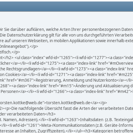
 Sie darüber aufklären, welche Arten Ihrer personenbezogenen Daten (n
Die Datenschutzerklärung gilt für alle von uns durchgeführten Verarb
e auf unseren Webseiten, in mobilen Applikationen sowie innerhalb exte
Onlineangebot").</p>
ifisch.</p>
/h2> <ul class="index" wfd-id="1265"><li wfd-id="1277"><a class="index
licher</a></li><li wfd-id="1275"><a class="index-link" href="#mOvervie
he Rechtsgrundlagen</a></li><li wfd-id="1273"><a class="index-link" 
von Cookies</a></li><li wfd-id="1271"><a class="index-link" href="#m22
link" href="#m367">Registrierung, Anmeldung und Nutzerkonto</a></li><l
268"><a class="index-link" href="#m15">Änderung und Aktualisierung d
 Personen</a></li><li wfd-id="1266"><a class="index-link" href="#m42">
o:torsten.kottke@web.de">torsten.kottke@web.de</a></p>
><p>Die nachfolgende Übersicht fasst die Arten der verarbeiteten Da
 der verarbeiteten Daten</h3>
 Namen, Adressen).</li><li wfd-id="1263">Inhaltsdaten (z.B. Texteingabe
/li><li wfd-id="1261">Meta-/Kommunikationsdaten (z.B. Geräte-Informat
eresse an Inhalten, Zugriffszeiten).</li></ul><h3>Kategorien betroffe