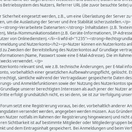
s Betriebssystem des Nutzers, Referrer URL (die zuvor besuchte Seite) 
 Sicherheit eingesetzt werden, z.B., um eine Überlastung der Server zu
 um die Auslastung der Server und ihre Stabilität sicherzustellen.</p>
"><strong>Verarbeitete Datenarten:</strong> Inhaltsdaten (z.B. Textein
iten), Meta-/Kommunikationsdaten (z.B. Geräte-Informationen, IP-Adress
zer von Onlinediensten).</li><li wfd-id="1235"><strong>Rechtsgrundlag
g, Anmeldung und Nutzerkonto</h2><p>Nutzer können ein Nutzerkonto a
d zu Zwecken der Bereitstellung des Nutzerkontos auf Grundlage vertragl
nformationen (Name, Passwort sowie eine E-Mail-Adresse). Die im Rahm
Zwecks verwendet. </p>
zerkonto relevant sind, wie z.B. technische Änderungen, per E-Mail in
to, vorbehaltlich einer gesetzlichen Aufbewahrungspflicht, gelöscht. Es
erechtigt, sämtliche während der Vertragsdauer gespeicherte Daten des
ungs- und Anmeldefunktionen sowie der Nutzung des Nutzerkontos speic
 Grundlage unserer berechtigten Interessen als auch jener der Nutzer a
tte erfolgt grundsätzlich nicht, es sei denn, sie ist zur Verfolgung uns
rum setzt eine Registrierung voraus, bei der, vorbehaltlich anderer An
ugangsdaten versendet werden, angegeben werden müssen. Aus Gründen d
rden Nutzer notfalls im Rahmen der Registrierung hingewiesen) und nicht
, deren Sichtbarkeit ist auf bestimmte Mitglieder oder Mitgliedergruppen
nkt und dem Eintragsinhalt gespeichert. Bei Anmeldungen und beim Ver