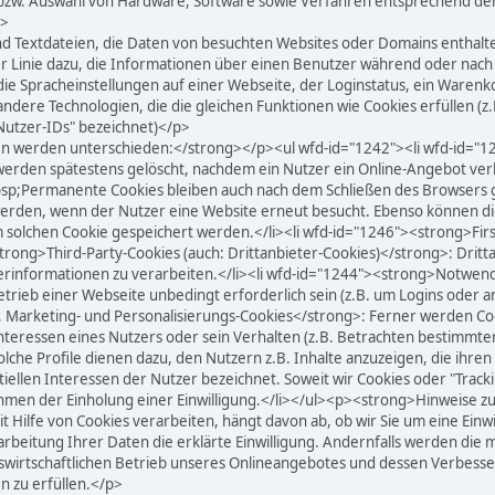
bzw. Auswahl von Hardware, Software sowie Verfahren entsprechend dem
p>
nd Textdateien, die Daten von besuchten Websites oder Domains entha
ter Linie dazu, die Informationen über einen Benutzer während oder nac
e Spracheinstellungen auf einer Webseite, der Loginstatus, ein Warenkor
 andere Technologien, die die gleichen Funktionen wie Cookies erfüllen
Nutzer-IDs" bezeichnet)</p>
n werden unterschieden:</strong></p><ul wfd-id="1242"><li wfd-id="1
rden spätestens gelöscht, nachdem ein Nutzer ein Online-Angebot verla
Permanente Cookies bleiben auch nach dem Schließen des Browsers ges
werden, wenn der Nutzer eine Website erneut besucht. Ebenso können d
olchen Cookie gespeichert werden.</li><li wfd-id="1246"><strong>Firs
strong>Third-Party-Cookies (auch: Drittanbieter-Cookies)</strong>: Drit
informationen zu verarbeiten.</li><li wfd-id="1244"><strong>Notwendig
trieb einer Webseite unbedingt erforderlich sein (z.B. um Logins oder
ik-, Marketing- und Personalisierungs-Cookies</strong>: Ferner werden C
eressen eines Nutzers oder sein Verhalten (z.B. Betrachten bestimmter 
lche Profile dienen dazu, den Nutzern z.B. Inhalte anzuzeigen, die ihre
tiellen Interessen der Nutzer bezeichnet. Soweit wir Cookies oder "Track
men der Einholung einer Einwilligung.</li></ul><p><strong>Hinweise z
fe von Cookies verarbeiten, hängt davon ab, ob wir Sie um eine Einwillig
rarbeitung Ihrer Daten die erklärte Einwilligung. Andernfalls werden die
swirtschaftlichen Betrieb unseres Onlineangebotes und dessen Verbesse
n zu erfüllen.</p>