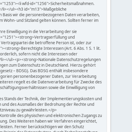
id="1253"><li wfd-id="1256">Sicherheitsmaßnahmen.
.</li></ul><h3 id="m13">Maßgebliche
 Basis wir die personenbezogenen Daten verarbeiten,
m Wohn- und Sitzland gelten können. Sollten ferner im
re Einwilligung in die Verarbeitung der sie
d="1251"><strong>Vertragserfüllung und
n Vertragspartei die betroffene Person ist, oder zur
<strong>Berechtigte Interessen (Art. 6 Abs. 1 S. 1 lit.
rderlich, sofern nicht die Interessen oder
/li></ul><p><strong>Nationale Datenschutzregelungen
ngen zum Datenschutz in Deutschland. Hierzu gehört
gesetz – BDSG). Das BDSG enthält insbesondere
tegorien personenbezogener Daten, zur Verarbeitung
Weiteren regelt es die Datenverarbeitung für Zwecke des
häftigungsverhältnissen sowie die Einwilligung von
s Stands der Technik, der Implementierungskosten und
ten und des Ausmaßes der Bedrohung der Rechte und
tzniveau zu gewährleisten.</p>
Kontrolle des physischen und elektronischen Zugangs zu
nung. Des Weiteren haben wir Verfahren eingerichtet,
isten. Ferner berücksichtigen wir den Schutz