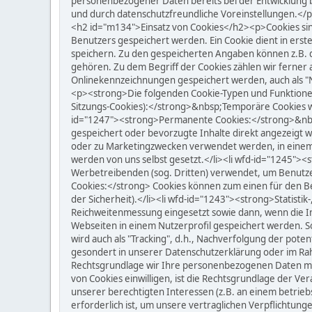
personenbezogener Daten bereits bei der Entwicklung 
und durch datenschutzfreundliche Voreinstellungen.</
<h2 id="m134">Einsatz von Cookies</h2><p>Cookies si
Benutzers gespeichert werden. Ein Cookie dient in ers
speichern. Zu den gespeicherten Angaben können z.B. di
gehören. Zu dem Begriff der Cookies zählen wir ferner
Onlinekennzeichnungen gespeichert werden, auch als "
<p><strong>Die folgenden Cookie-Typen und Funktione
Sitzungs-Cookies):</strong>&nbsp;Temporäre Cookies we
id="1247"><strong>Permanente Cookies:</strong>&nbsp;
gespeichert oder bevorzugte Inhalte direkt angezeigt 
oder zu Marketingzwecken verwendet werden, in einem s
werden von uns selbst gesetzt.</li><li wfd-id="1245"><
Werbetreibenden (sog. Dritten) verwendet, um Benutzer
Cookies:</strong> Cookies können zum einen für den Be
der Sicherheit).</li><li wfd-id="1243"><strong>Statist
Reichweitenmessung eingesetzt sowie dann, wenn die Int
Webseiten in einem Nutzerprofil gespeichert werden. So
wird auch als "Tracking", d.h., Nachverfolgung der poten
gesondert in unserer Datenschutzerklärung oder im Rah
Rechtsgrundlage wir Ihre personenbezogenen Daten mit Hil
von Cookies einwilligen, ist die Rechtsgrundlage der Ve
unserer berechtigten Interessen (z.B. an einem betrieb
erforderlich ist, um unsere vertraglichen Verpflichtunge