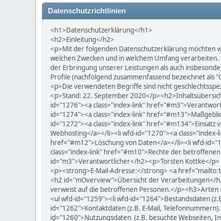
Datenschutzrichtlinien
<h1>Datenschutzerklärung</h1>
<h2>Einleitung</h2>
<p>Mit der folgenden Datenschutzerklärung möchten wir
welchen Zwecken und in welchem Umfang verarbeiten. 
der Erbringung unserer Leistungen als auch insbesonder
Profile (nachfolgend zusammenfassend bezeichnet als "
<p>Die verwendeten Begriffe sind nicht geschlechtsspez
<p>Stand: 22. September 2020</p><h2>Inhaltsübersicht<
id="1276"><a class="index-link" href="#m3">Verantwort
id="1274"><a class="index-link" href="#m13">Maßgeblic
id="1272"><a class="index-link" href="#m134">Einsatz 
Webhosting</a></li><li wfd-id="1270"><a class="index-
href="#m12">Löschung von Daten</a></li><li wfd-id="1
class="index-link" href="#m10">Rechte der betroffenen
id="m3">Verantwortlicher</h2><p>Torsten Kottke</p>
<p><strong>E-Mail-Adresse:</strong> <a href="mailt
<h2 id="mOverview">Übersicht der Verarbeitungen</h2
verweist auf die betroffenen Personen.</p><h3>Arten
<ul wfd-id="1259"><li wfd-id="1264">Bestandsdaten (z.B.
id="1262">Kontaktdaten (z.B. E-Mail, Telefonnummern).<
id="1260">Nutzungsdaten (z.B. besuchte Webseiten, Int