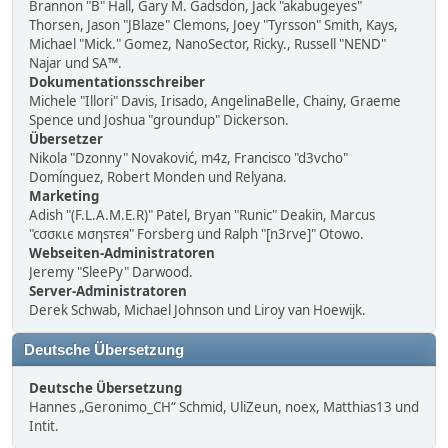
Brannon "B" Hall, Gary M. Gadsdon, Jack "akabugeyes"
Thorsen, Jason "JBlaze" Clemons, Joey "Tyrsson" Smith, Kays,
Michael "Mick." Gomez, NanoSector, Ricky., Russell "NEND"
Najar und SA™.
Dokumentationsschreiber
Michele "Illori" Davis, Irisado, AngelinaBelle, Chainy, Graeme
Spence und Joshua "groundup" Dickerson.
Übersetzer
Nikola "Dzonny" Novaković, m4z, Francisco "d3vcho"
Domínguez, Robert Monden und Relyana.
Marketing
Adish "(F.L.A.M.E.R)" Patel, Bryan "Runic" Deakin, Marcus
"cσσкιє мσηѕтєя" Forsberg und Ralph "[n3rve]" Otowo.
Webseiten-Administratoren
Jeremy "SleePy" Darwood.
Server-Administratoren
Derek Schwab, Michael Johnson und Liroy van Hoewijk.
Deutsche Übersetzung
Deutsche Übersetzung
Hannes „Geronimo_CH“ Schmid, UliZeun, noex, Matthias13 und
Intit.