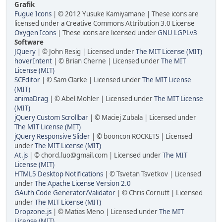
Grafik
Fugue Icons
| © 2012 Yusuke Kamiyamane | These icons are
licensed under a Creative Commons Attribution 3.0 License
Oxygen Icons
| These icons are licensed under
GNU LGPLv3
Software
JQuery
| © John Resig | Licensed under
The MIT License (MIT)
hoverIntent
| © Brian Cherne | Licensed under
The MIT
License (MIT)
SCEditor
| © Sam Clarke | Licensed under
The MIT License
(MIT)
animaDrag
| © Abel Mohler | Licensed under
The MIT License
(MIT)
jQuery Custom Scrollbar
| © Maciej Zubala | Licensed under
The MIT License (MIT)
jQuery Responsive Slider
| © booncon ROCKETS | Licensed
under
The MIT License (MIT)
At.js
| © chord.luo@gmail.com | Licensed under
The MIT
License (MIT)
HTML5 Desktop Notifications
| © Tsvetan Tsvetkov | Licensed
under
The Apache License Version 2.0
GAuth Code Generator/Validator
| © Chris Cornutt | Licensed
under
The MIT License (MIT)
Dropzone.js
| © Matias Meno | Licensed under
The MIT
License (MIT)