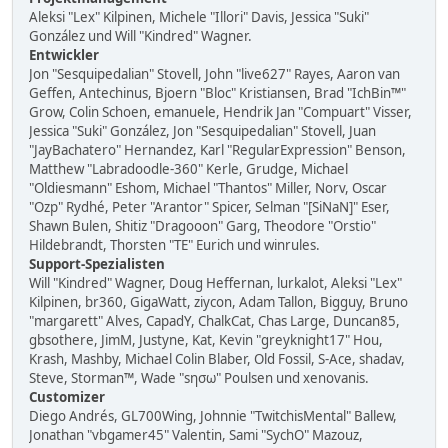
Aleksi "Lex" Kilpinen, Michele "Illori" Davis, Jessica "Suki"
González und Will "Kindred" Wagner.
Entwickler
Jon "Sesquipedalian" Stovell, John "live627" Rayes, Aaron van
Geffen, Antechinus, Bjoern "Bloc" Kristiansen, Brad "IchBin™"
Grow, Colin Schoen, emanuele, Hendrik Jan "Compuart" Visser,
Jessica "Suki" González, Jon "Sesquipedalian" Stovell, Juan
"JayBachatero" Hernandez, Karl "RegularExpression" Benson,
Matthew "Labradoodle-360" Kerle, Grudge, Michael
"Oldiesmann" Eshom, Michael "Thantos" Miller, Norv, Oscar
"Ozp" Rydhé, Peter "Arantor" Spicer, Selman "[SiNaN]" Eser,
Shawn Bulen, Shitiz "Dragooon" Garg, Theodore "Orstio"
Hildebrandt, Thorsten "TE" Eurich und winrules.
Support-Spezialisten
Will "Kindred" Wagner, Doug Heffernan, lurkalot, Aleksi "Lex"
Kilpinen, br360, GigaWatt, ziycon, Adam Tallon, Bigguy, Bruno
"margarett" Alves, CapadY, ChalkCat, Chas Large, Duncan85,
gbsothere, JimM, Justyne, Kat, Kevin "greyknight17" Hou,
Krash, Mashby, Michael Colin Blaber, Old Fossil, S-Ace, shadav,
Steve, Storman™, Wade "sησω" Poulsen und xenovanis.
Customizer
Diego Andrés, GL700Wing, Johnnie "TwitchisMental" Ballew,
Jonathan "vbgamer45" Valentin, Sami "SychO" Mazouz,