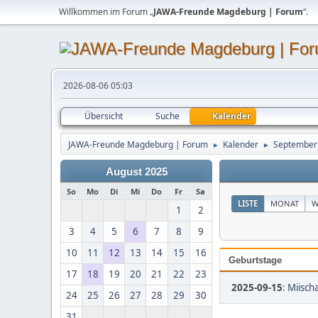
Willkommen im Forum „
JAWA-Freunde Magdeburg | Forum
“.
2026-08-06 05:03
Übersicht
Suche
Kalender
JAWA-Freunde Magdeburg | Forum
Kalender
September
►
►
August 2025
So
Mo
Di
Mi
Do
Fr
Sa
LISTE
MONAT
W
1
2
3
4
5
6
7
8
9
10
11
12
13
14
15
16
Geburtstage
17
18
19
20
21
22
23
2025-09-15
:
Miischa
24
25
26
27
28
29
30
31