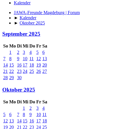
Kalender
JAWA-Freunde Magdeburg | Forum
►
Kalender
►
Oktober 2025
September 2025
So
Mo
Di
Mi
Do
Fr
Sa
1
2
3
4
5
6
7
8
9
10
11
12
13
14
15
16
17
18
19
20
21
22
23
24
25
26
27
28
29
30
Oktober 2025
So
Mo
Di
Mi
Do
Fr
Sa
1
2
3
4
5
6
7
8
9
10
11
12
13
14
15
16
17
18
19
20
21
22
23
24
25