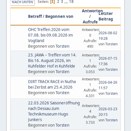
2
3
...
18
Seiten
1
NACH UNTEN
Antworten
Letzter
Betreff
/
Begonnen von
/
Beitrag
Aufrufe
OHC Treffen 2026 vom
Antworten:
2026-08-02
07.08. bis 09.08.2026 im
0
19:28
Vogtland
Aufrufe:
von
Torsten
Begonnen von
Torsten
490
23. JAWA – Treffen vom 14.
Antworten:
2026-07-15
Bis 16. August 2026, im
1
17:36
Kuhfelder Hof in Kuhfelde
Aufrufe:
von
Torsten
Begonnen von
Torsten
3.053
Antworten:
DIRT TRACK RACE in Nutha
2026-04-26
1
bei Zerbst am 25.4.2026
11:57
Aufrufe:
Begonnen von
Torsten
von
Torsten
4.331
22.03.2026 Saisoneröffnung
Antworten:
nach Dessau zum
2026-03-23
4
Technikmuseum Hugo
20:15
Aufrufe:
Junkers
von
Torsten
3.733
Begonnen von
Torsten