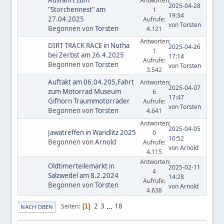
Antworten:
2025-04-28
"Storchennest" am
1
19:34
27.04.2025
Aufrufe:
von
Torsten
Begonnen von
Torsten
4.121
Antworten:
DIRT TRACK RACE in Nutha
2025-04-26
1
bei Zerbst am 26.4.2025
17:14
Aufrufe:
Begonnen von
Torsten
von
Torsten
3.542
Auftakt am 06.04.205,Fahrt
Antworten:
2025-04-07
zum Motorrad Museum
6
17:47
Gifhorn Traummotorräder
Aufrufe:
von
Torsten
Begonnen von
Torsten
4.641
Antworten:
2025-04-05
Jawatreffen in Wandlitz 2025
0
10:52
Begonnen von
Arnold
Aufrufe:
von
Arnold
4.115
Antworten:
Oldtimerteilemarkt in
2025-02-11
4
Salzwedel am 8.2.2024
14:28
Aufrufe:
Begonnen von
Torsten
von
Arnold
4.638
2
3
...
18
Seiten
1
NACH OBEN