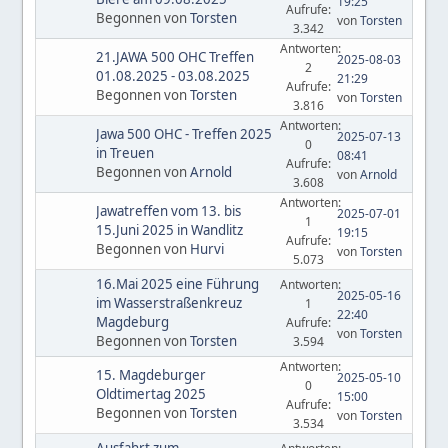
19:25
Aufrufe:
Begonnen von
Torsten
von
Torsten
3.342
Antworten:
21.JAWA 500 OHC Treffen
2025-08-03
2
01.08.2025 - 03.08.2025
21:29
Aufrufe:
Begonnen von
Torsten
von
Torsten
3.816
Antworten:
Jawa 500 OHC - Treffen 2025
2025-07-13
0
in Treuen
08:41
Aufrufe:
Begonnen von
Arnold
von
Arnold
3.608
Antworten:
Jawatreffen vom 13. bis
2025-07-01
1
15.Juni 2025 in Wandlitz
19:15
Aufrufe:
Begonnen von
Hurvi
von
Torsten
5.073
16.Mai 2025 eine Führung
Antworten:
2025-05-16
im Wasserstraßenkreuz
1
22:40
Magdeburg
Aufrufe:
von
Torsten
Begonnen von
Torsten
3.594
Antworten:
15. Magdeburger
2025-05-10
0
Oldtimertag 2025
15:00
Aufrufe:
Begonnen von
Torsten
von
Torsten
3.534
Ausfahrt zum