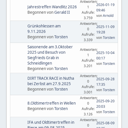
Antworten:
2026-01-19
Jahrestreffen Wandlitz 2026
1
09:46
Begonnen von
Gerald II
Aufrufe:
von
Arnold
3.759
Antworten:
Grünkohlessen am
2025-11-09
0
9.11.2026
19:28
Aufrufe:
Begonnen von
Torsten
von
Torsten
3.339
Saisonende am 3.Oktober
Antworten:
2025 und Besuch von
2025-10-04
1
Siegfrieds Grab in
00:17
Aufrufe:
Schneidlingen
von
Torsten
3.201
Begonnen von
Torsten
Antworten:
DIRT TRACK RACE in Nutha
2025-09-28
0
bei Zerbst am 27.9.2025
17:35
Aufrufe:
Begonnen von
Torsten
von
Torsten
3.001
Antworten:
2025-09-20
8.Oldtimertreffen in Wellen
0
20:03
Begonnen von
Torsten
Aufrufe:
von
Torsten
3.126
Antworten:
IFA und Oldtimertreffen in
2025-08-09
0
Biere am 09.08.2025